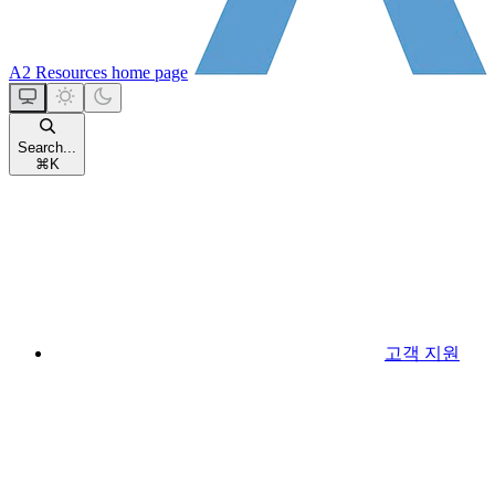
A2 Resources
home page
Search...
⌘
K
고객 지원