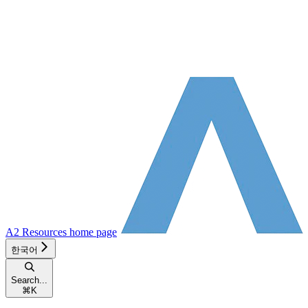
A2 Resources
home page
한국어
Search...
⌘
K