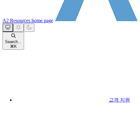
A2 Resources
home page
Search...
⌘
K
고객 지원