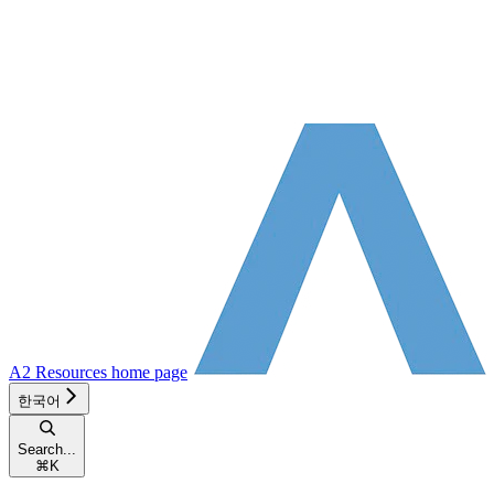
A2 Resources
home page
한국어
Search...
⌘
K